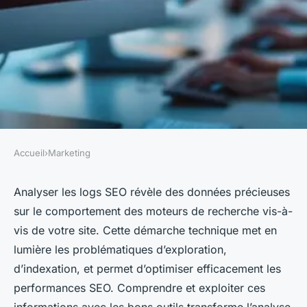
Accueil
›
Marketing
MARKETING
Les meilleures pratiques pour
Analyser les logs SEO révèle des données précieuses
sur le comportement des moteurs de recherche vis-à-
analyser les logs seo de votre
vis de votre site. Cette démarche technique met en
site
lumière les problématiques d’exploration,
d’indexation, et permet d’optimiser efficacement les
Victor
•
6 octobre 2025
•
10 min de lecture
performances SEO. Comprendre et exploiter ces