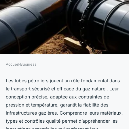
Accueil
›
Business
BUSINESS
Les tubes pétroliers : votre
Les tubes pétroliers jouent un rôle fondamental dans
le transport sécurisé et efficace du gaz naturel. Leur
allié pour l'innovation gazière
conception précise, adaptée aux contraintes de
pression et température, garantit la fiabilité des
Victor
•
9 juin 2025
•
6 min de lecture
infrastructures gazières. Comprendre leurs matériaux,
types et contrôles qualité permet d’appréhender les