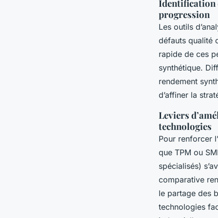
Identification
progression
Les outils d’ana
défauts qualité 
rapide de ces pe
synthétique. Di
rendement synth
d’affiner la stra
Leviers d’amé
technologies
Pour renforcer l
que TPM ou SMED,
spécialisés) s’a
comparative rend
le partage des 
technologies fac