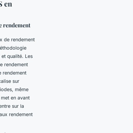
S en
de rendement
aux de rendement
méthodologie
et qualité. Les
 de rendement
de rendement
alise sur
périodes, même
 met en avant
ntre sur la
 taux rendement