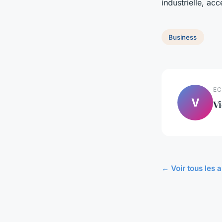
industrielle, ac
Business
EC
V
Vi
← Voir tous les a