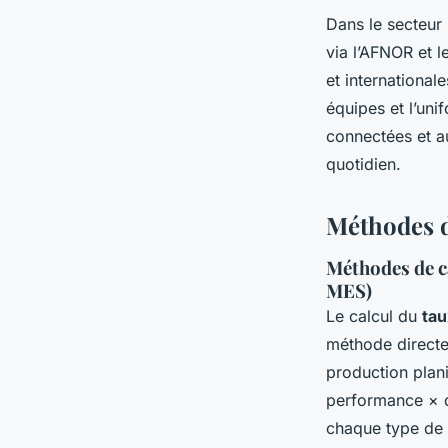
Dans le secteur 
via l’AFNOR et l
et internationa
équipes et l’uni
connectées et au
quotidien.
Méthodes d
Méthodes de ca
MES)
Le calcul du
tau
méthode directe
production plani
performance × q
chaque type de 