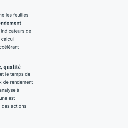
e les feuilles
rendement
 indicateurs de
 calcul
accélérant
, qualité
 et le temps de
ux de rendement
’analyse à
cune est
r des actions