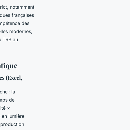
trict, notamment
iques françaises
ompétence des
elles modernes,
du TRS au
atique
es (Excel,
he : la
emps de
ité ×
 en lumière
 production