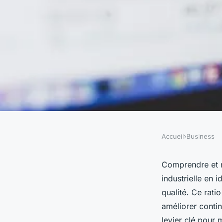
Accueil
›
Business
BUSINESS
Maîtriser le taux d
Comprendre et m
industrielle en i
synthétique pour u
qualité. Ce rati
améliorer contin
levier clé pour m