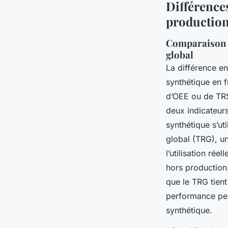
Différences
production
Comparaison d
global
La différence e
synthétique en 
d’OEE ou de TRS 
deux indicateurs
synthétique s’u
global (TRG), un
l’utilisation ré
hors production
que le TRG tient
performance pen
synthétique.