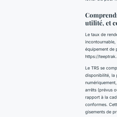
optimal
Comprendre
Victor
•
17 juillet 2025
•
4 min de lecture
utilité, et 
Le taux de rend
incontournable, 
équipement de 
https://teeptrak
Le TRS se compos
disponibilité, l
numériquement, f
arrêts (prévus 
rapport à la cad
conformes. Cett
gisements de pr