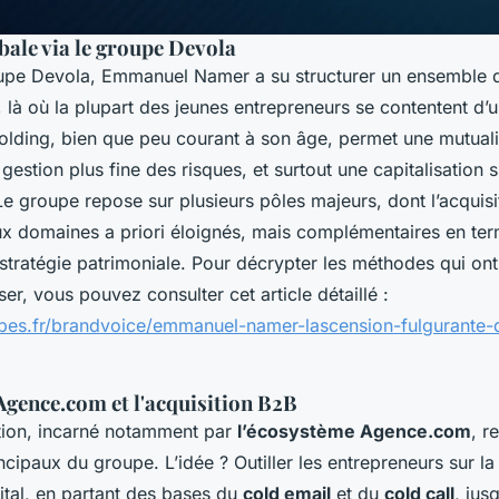
bale via le groupe Devola
oupe Devola, Emmanuel Namer a su structurer un ensemble d’
 là où la plupart des jeunes entrepreneurs se contentent d’un
lding, bien que peu courant à son âge, permet une mutuali
gestion plus fine des risques, et surtout une capitalisation 
Le groupe repose sur plusieurs pôles majeurs, dont l’acquisit
eux domaines a priori éloignés, mais complémentaires en ter
 stratégie patrimoniale. Pour décrypter les méthodes qui on
ser, vous pouvez consulter cet article détaillé :
bes.fr/brandvoice/emmanuel-namer-lascension-fulgurante-
Agence.com et l'acquisition B2B
ition, incarné notamment par
l’écosystème Agence.com
, r
cipaux du groupe. L’idée ? Outiller les entrepreneurs sur la
igital, en partant des bases du
cold email
et du
cold call
, jus