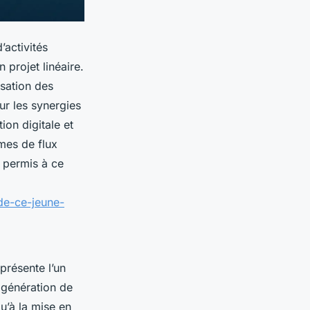
activités
 projet linéaire.
sation des
sur les synergies
ion digitale et
mes de flux
t permis à ce
de-ce-jeune-
eprésente l’un
 génération de
qu’à la mise en