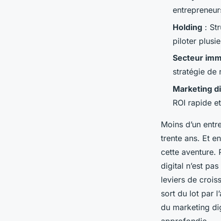
Lambert
•
07/07/2026 07:32
•
12 min de lecture
entrepreneur
Holding
: Str
piloter plus
Secteur imm
stratégie de 
Marketing di
ROI rapide et
Moins d’un entre
trente ans. Et 
cette aventure. 
digital n’est pas
leviers de crois
sort du lot par
du marketing dig
approfondie.