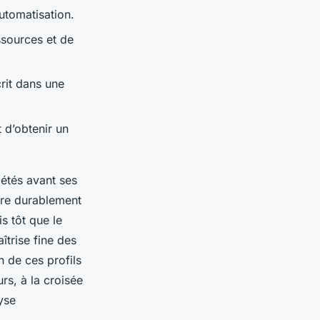
automatisation.
ssources et de
crit dans une
 d’obtenir un
iétés avant ses
tre durablement
s tôt que le
aîtrise fine des
n de ces profils
s, à la croisée
lyse