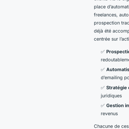
place d’automat
freelances, auto
prospection trad
déjà été accomp
centrée sur l’act
✅
Prospectio
redoutableme
✅
Automatis
d’emailing p
✅
Stratégie 
juridiques
✅
Gestion i
revenus
Chacune de ces 