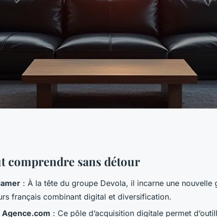
articles business a
aut comprendre sans détour
Namer
: À la tête du groupe Devola, il incarne une nouvelle 
rs français combinant digital et diversification.
 Agence.com
: Ce pôle d’acquisition digitale permet d’outill