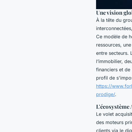
Une vision glo
À la tête du gr
interconnectées,
Ce modèle de ho
ressources, une 
entre secteurs. 
l’immobilier, d
financiers et de
profil de s'impo
https://www.for
prodige/
.
L'écosystème 
Le volet acquis
des moteurs prin
clients via le d