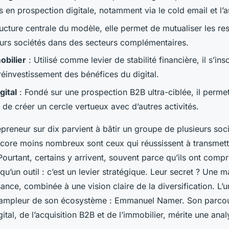
s en prospection digitale, notamment via le
cold email
et l’
ucture centrale du modèle, elle permet de mutualiser les re
ieurs sociétés dans des secteurs complémentaires.
obilier
: Utilisé comme levier de stabilité financière, il s’ins
réinvestissement des bénéfices du digital.
gital
: Fondé sur une prospection B2B ultra-ciblée, il permet
 de créer un cercle vertueux avec d’autres activités.
preneur sur dix parvient à bâtir un groupe de plusieurs soc
encore moins nombreux sont ceux qui réussissent à transmet
Pourtant, certains y arrivent, souvent parce qu’ils ont compri
 qu’un outil : c’est un levier stratégique. Leur secret ? Une m
sance, combinée à une vision claire de la diversification. L’u
 l’ampleur de son écosystème : Emmanuel Namer. Son parcour
ital, de l’acquisition B2B et de l’immobilier, mérite une ana