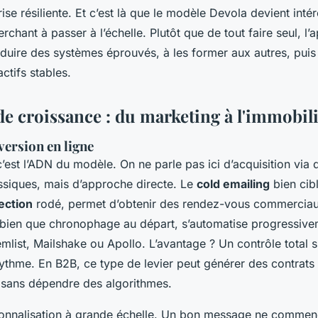
rise résiliente. Et c’est là que le modèle Devola devient inté
rchant à passer à l’échelle. Plutôt que de tout faire seul, l
duire des systèmes éprouvés, à les former aux autres, puis à
ctifs stables.
de croissance : du marketing à l'immobil
nversion en ligne
c’est l’ADN du modèle. On ne parle pas ici d’acquisition vi
assiques, mais d’approche directe. Le
cold emailing
bien cib
ection
rodé, permet d’obtenir des rendez-vous commerciaux
bien que chronophage au départ, s’automatise progressiv
list, Mailshake ou Apollo. L’avantage ? Un contrôle total sur
ythme. En B2B, ce type de levier peut générer des contrats 
, sans dépendre des algorithmes.
sonnalisation à grande échelle. Un bon message ne commen