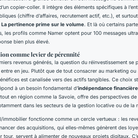
d’un copier-coller. Il intègre des éléments spécifiques à l’en
iques (chiffre d’affaires, recrutement actif, etc.), et surtou
.
La pertinence prime sur le volume
. Et là où certains part
s, les profils comme Namer optent pour 100 messages ultra-
ponse bien plus élevé.
tion comme levier de pérennité
miers revenus générés, la question du réinvestissement se po
 entre en jeu. Plutôt que de tout consacrer au marketing ou 
énéfices est canalisée vers des actifs tangibles. Ce choix st
 répond à un besoin fondamental d’
indépendance financière
rtout en région comme la Savoie, offre des perspectives de 
otamment dans les secteurs de la gestion locative ou de la 
al/immobilier fonctionne comme un cercle vertueux : les rev
nancer des acquisitions, qui elles-mêmes génèrent des loyer
ur tour, servent à alimenter de nouveaux projets digitaux. C’