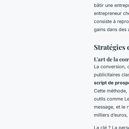
bâtir une entrep
entrepreneur che
consiste à repro
gains dans des a
Stratégies 
L'art de la co
La conversion, 
publicitaires cl
script de prosp
Cette méthode, 
outils comme Lem
message, et le r
milliers d’euros
La clé ? La per