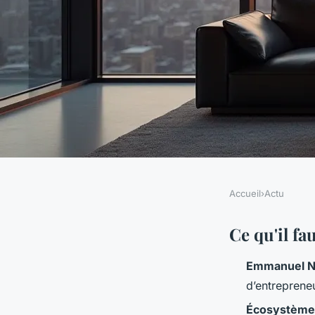
Accueil
›
Actu
ACTU
Forbes France - les 
Ce qu'il f
Emmanuel 
lire cette semaine
d’entrepreneu
Écosystème