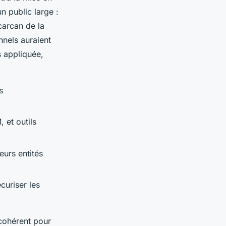
 public large :
carcan de la
nnels auraient
s appliquée,
s
 et outils
eurs entités
curiser les
cohérent pour