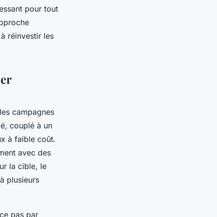
ressant pour tout
’approche
 réinvestir les
ier
a des campagnes
lé, couplé à un
 à faible coût.
ement avec des
 la cible, le
à plusieurs
ce pas par