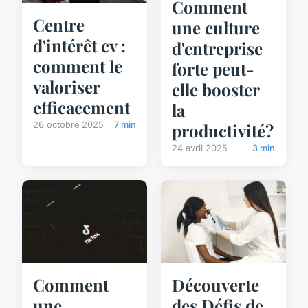
Comment
Centre
une culture
d'intérêt cv :
d'entreprise
comment le
forte peut-
valoriser
elle booster
efficacement
la
26 octobre 2025
7 min
productivité?
24 avril 2025
3 min
Comment
Découverte
une
des Défis de