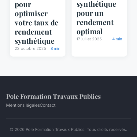
synthétique
pour
pour un
optimiser
rendement
votre taux de
optimal
rendement
synthétique
17 juillet 2025
4 min
23 octobre 2025
8 min
Pole Formation Travaux Publics
Mentions légales
Contact
© 2026 Pole Formation Travaux Publics. Tous droits réservés.