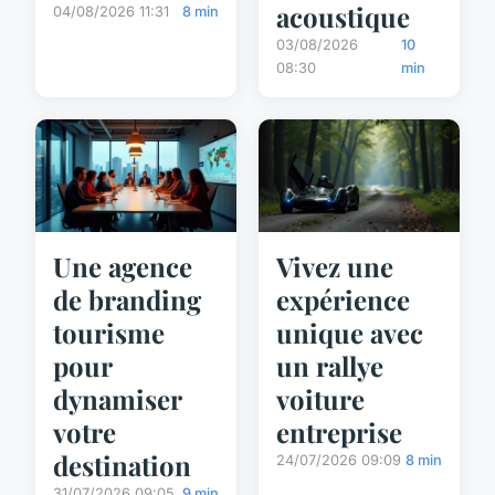
acoustique
04/08/2026 11:31
8 min
03/08/2026
10
08:30
min
Une agence
Vivez une
de branding
expérience
tourisme
unique avec
pour
un rallye
dynamiser
voiture
votre
entreprise
destination
24/07/2026 09:09
8 min
31/07/2026 09:05
9 min