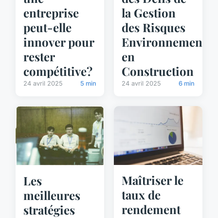
entreprise
la Gestion
peut-elle
des Risques
innover pour
Environnementa
rester
en
compétitive?
Construction
24 avril 2025
5 min
24 avril 2025
6 min
Maîtriser le
Les
taux de
meilleures
rendement
stratégies