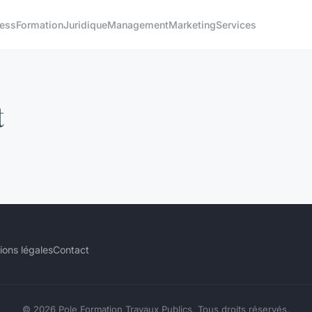
ness
Formation
Juridique
Management
Marketing
Services
t
ions légales
Contact
© 2026 Pole Formation Travaux Publics. Tous droits réservés.